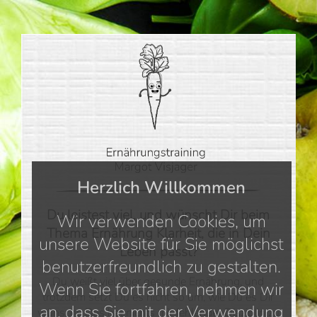
Herzlich Willkommen
Du leistest viel, und wünscht Dir beim
Wir verwenden Cookies, um
Thema Ernährung Klarheit, die in Dein
unsere Website für Sie möglichst
Leben passt?
benutzerfreundlich zu gestalten.
Du weißt viel über gesunde Ernährung, und
Wenn Sie fortfahren, nehmen wir
trotzdem setzt Du es nicht so um, wie Du es Dir
an, dass Sie mit der Verwendung
wünscht. Das hat nichts mit fehlender Disziplin zu